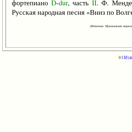
фортепиано
D
-
dur
, часть
II
. Ф. Менде
Русская народная песня «Вниз по Волге
(Источник: Музыкальная энцикло
(с)
Музы