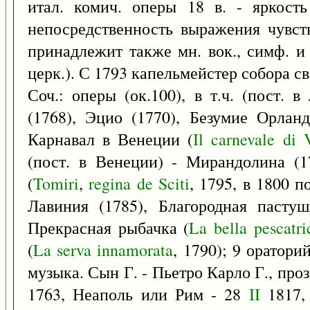
итал. комич. оперы 18 в. - яркость
непосредственность выражения чувств
принадлежит также мн. вок., симф. и 
церк.). С 1793 капельмейстер собора св
Соч.: оперы (ок.100), в т.ч. (пост.
(1768), Эцио (1770), Безумие Орланд
Карнавал в Венеции (
Il
carnevale
di
(пост. в Венеции) - Мирандолина (1
(
Tomiri
,
regina
de
Sciti
, 1795, в 1800 п
Лавиния (1785), Благородная пастуш
Прекрасная рыбачка (
La
bella
pescatri
(
La
serva
innamorata
, 1790); 9 оратори
музыка. Сын Г. - Пьетро Карло Г., проз
1763, Неаполь или Рим - 28
II
1817, 