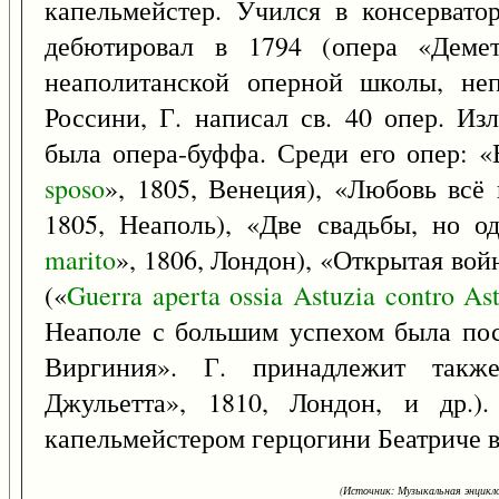
капельмейстер. Учился в консервато
дебютировал в 1794 (опера «Демет
неаполитанской оперной школы, неп
Россини, Г. написал св. 40 опер. И
была опера-буффа. Среди его опер: 
sposo
», 1805, Венеция), «Любовь всё
1805, Неаполь), «Две свадьбы, но о
marito
», 1806, Лондон), «Открытая вой
(«
Guerra
aperta
ossia
Astuzia
contro
As
Неаполе с большим успехом была пос
Виргиния». Г. принадлежит такж
Джульетта», 1810, Лондон, и др.
капельмейстером герцогини Беатриче 
(Источник: Музыкальная энцикло