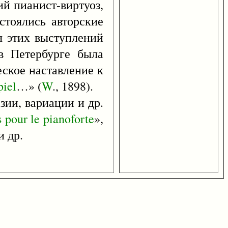
ий пианист-виртуоз,
остоялись авторские
я этих выступлений
в Петербурге была
еское наставление к
piel
…» (
W
., 1898).
азии, вариации и др.
s
pour
le
pianoforte
»,
и др.