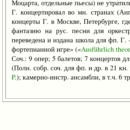
Моцарта, отдельные пьесы) не утратил
Г. концертировал во мн. странах (Анг
концерты Г. в Москве, Петербурге, г
фантазию на рус. песни для оркест
переведена и издана школа для фп. Г.
фортепианной игре» («
Ausführlich
theor
Соч.: 9 опер; 5 балетов; 7 концертов дл
(Полн. собр. соч. для фп. и др. в 21 кн.
P
.); камерно-инстр. ансамбли, в т.ч. 6 т