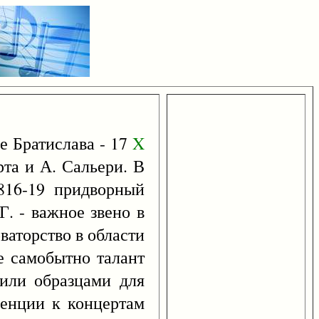
е Братислава - 17
X
рта и А. Сальери. В
1816-19 придворный
Г. - важное звено в
ваторство в области
е самобытно талант
ли образцами для
денции к концертам