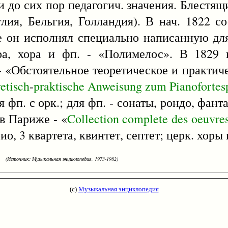
и до сих пор педагогич. значения. Блестящ
лия, Бельгия, Голландия). В нач. 1822 с
де он исполнял специально написанную дл
ра, хора и фп. - «Полимелос». В 1829 
 - «Обстоятельное теоретическое и практич
etisch
-
praktische
Anweisung
zum
Pianofortes
я фп. с орк.; для фп. - сонаты, рондо, фант
 в Париже - «
Collection
complete
des
oeuvre
рио, 3 квартета, квинтет, септет; церк. хоры 
(Источник: Музыкальная энциклопедия, 1973-1982)
(с)
Музыкальная энциклопедия