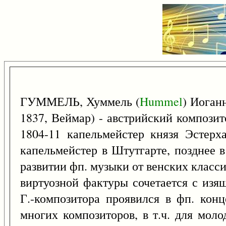
ГУММЕЛЬ, Хуммель (
Hummel
) Иоган
1837, Веймар) - австрийский композит
1804-11 капельмейстер князя Эстерх
капельмейстер в Штутгарте, позднее в
развитии фп. музыки от венских класси
виртуозной фактуры сочетается с изя
Г.-композитора проявился в фп. кон
многих композиторов, в т.ч. для мол