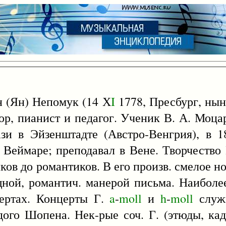
н (Ян) Непомук (14 Х
I
1778, Пресбург, нын
ор, пианист и педагог. Ученик В. А. Моца
ази в Эйзенштадте (Австро-Венгрия), в 
 Веймаре; преподавал в Вене. Творчество 
ков до романтиков. В его произв. смелое но
щной, романтич. манерой письма. Наиболе
цертах. Концерты Г.
a
-
moll
и
h
-
moll
служи
одого Шопена. Нек-рые соч. Г. (этюды, ка