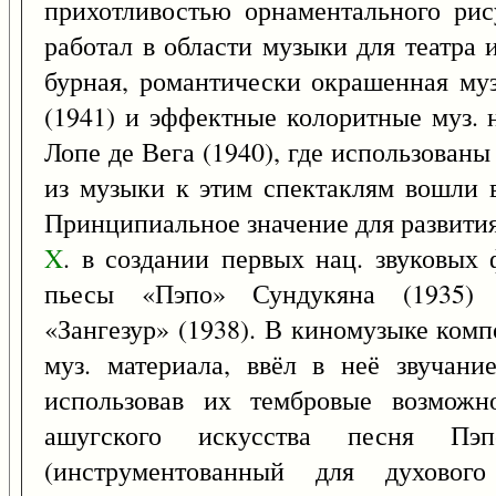
прихотливостью орнаментального ри
работал в области музыки для театра 
бурная, романтически окрашенная му
(1941) и эффектные колоритные муз. 
Лопе де Вега (1940), где использован
из музыки к этим спектаклям вошли в
Принципиальное значение для развити
X
. в создании первых нац. звуковых 
пьесы «Пэпо» Сундукяна (1935) 
«Зангезур» (1938). В киномузыке ком
муз. материала, ввёл в неё звучани
использовав их тембровые возможн
ашугского искусства песня Пэ
(инструментованный для духовог