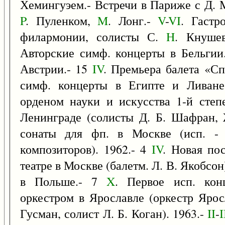
Хемингуэем.- Встречи в Париже с Д. 
P
. Пуленком,
M
. Лонг.-
V
-
VI
. Гастр
филармонии, солисты С.
H
. Кнуше
Авторские симф. концерты в Бельгии
Австрии.- 15
IV
. Премьера балета «Сп
симф. концерты в Египте и Ливане
орденом науки и искусства 1-й степ
Ленинграде (солисты Д. Б. Шафран, 
сонаты для фп. в Москве (исп. - 
композиторов). 1962.- 4
IV
. Новая по
театре в Москве (балетм. Л. В. Якобсон
в Польше.- 7
X
. Первое исп. кон
оркестром в Ярославле (оркестр Ярос
Гусман, солист Л. Б. Коган). 1963.-
II
-
I