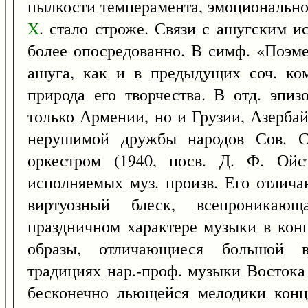
пылкости темперамента, эмоционально
X
. стало строже. Связи с ашугским и
более опосредованно. В симф. «Поэме
ашуга, как и в предыдущих соч. ком
природа его творчества. В отд. эпи
только Армении, но и Грузии, Азерба
нерушимой дружбы народов Сов. С
оркестром (1940, посв. Д. Ф. Ойс
исполняемых муз. произв. Его отлича
виртуозный блеск, всепроникаю
праздничном характере музыки в конц
образы, отличающиеся большой в
традициях нар.-проф. музыки Востока
бесконечно льющейся мелодики конц