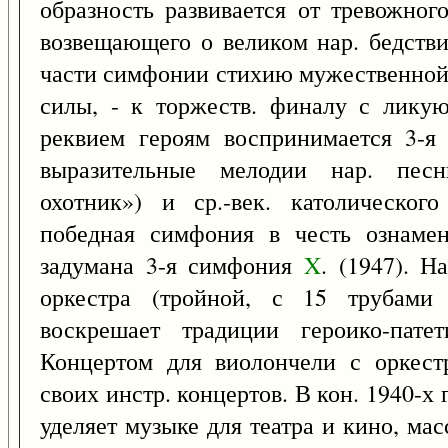
образность развивается от тревожного
возвещающего о великом нар. бедств
части симфонии стихию мужественной 
силы, - к торжеств. финалу с лику
реквием героям воспринимается 3-я 
выразительные мелодии нар. песн
охотник») и ср.-век. католическог
победная симфония в честь ознаме
задумана 3-я симфония
X
. (1947). Н
оркестра (тройной, с 15 трубами 
воскрешает традиции героико-пате
Концертом для виолончели с оркес
своих инстр. концертов. В кон. 1940-х г
уделяет музыке для театра и кино, ма