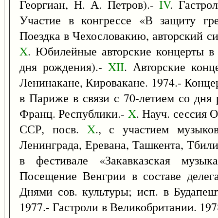
Георгиан, Н. А. Петров).-
IV
. Гастро
Участие в конгрессе «В защиту гре
Поездка в Чехословакию, авторский си
X
. Юбилейные авторские концерты в 
дня рождения).-
XII
. Авторские конц
Ленинакане, Кировакане. 1974.- Конце
в Париже в связи с 70-летием со дня
Франц. Республики.-
X
. Науч. сессия 
ССР, посв.
X
., с участием музыко
Ленинграда, Еревана, Ташкента, Тбилис
в фестивале «Закавказская музык
Посещение Венгрии в составе делега
Днями сов. культуры; исп. в Будапеш
1977.- Гастроли в Великобритании. 197