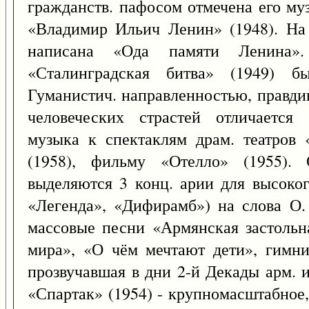
гражданств. пафосом отмечена его м
«Владимир Ильич Ленин» (1948). На
написана «Ода памяти Ленина»
«Сталинградская битва» (1949) б
Гуманистич. направленностью, правд
человеческих страстей отличается
музыка к спектаклям драм. театров 
(1958), фильму «Отелло» (1955). 
выделяются 3 конц. арии для высоког
«Легенда», «Дифирамб») на слова О
массовые песни «Армянская застольн
мира», «О чём мечтают дети», гимни
прозвучавшая в дни 2-й Декады арм. и
«Спартак» (1954) - крупномасштабное,