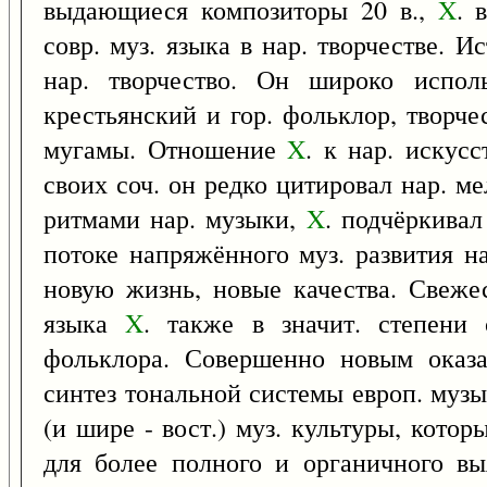
выдающиеся композиторы 20 в.,
X
. 
совр. муз. языка в нар. творчестве. 
нар. творчество. Он широко исполь
крестьянский и гор. фольклор, творче
мугамы. Отношение
X
. к нар. искус
своих соч. он редко цитировал нар. м
ритмами нар. музыки,
X
. подчёркивал
потоке напряжённого муз. развития н
новую жизнь, новые качества. Свеже
языка
X
. также в значит. степени
фольклора. Совершенно новым оказа
синтез тональной системы европ. муз
(и шире - вост.) муз. культуры, кот
для более полного и органичного вы