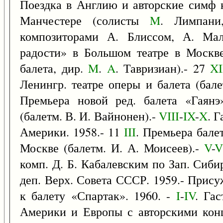
Поездка в Англию и авторские симф 
Манчестере (солисты
M
. Лимпан
композиторами А. Блиссом, А. Мал
радости» в Большом театре в Москве
балета, дир.
M
.
A
. Тавризиан).- 27
XI
Ленингр. театре оперы и балета (бале
Премьера новой ред. балета «Гаян
(балетм. В. И. Вайнонен).-
VIII
-
IX
-
X
. 
Америки. 1958.- 11
III
. Премьера бале
Москве (балетм. И. А. Моисеев).-
V
-
V
комп. Д. Б. Кабалевским по Зап. Сиби
деп. Верх. Совета СССР. 1959.- Прис
к балету «Спартак». 1960. -
I
-
IV
. Га
Америки и Европы с авторскими конц