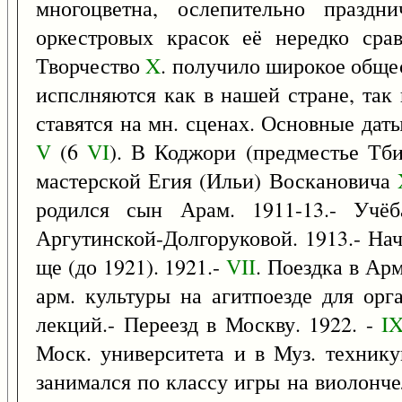
многоцветна, ослепительно праздн
оркестровых красок её нередко сра
Творчество
X
. получило широкое общес
испслняются как в нашей стране, так
ставятся на мн. сценах. Основные дат
V
(6
VI
). В Коджори (предместье Тби
мастерской Егия (Ильи) Воскановича
родился сын Арам. 1911-13.- Учё
Аргутинской-Долгоруковой. 1913.- На
ще (до 1921). 1921.-
VII
. Поездка в Ар
арм. культуры на агитпоезде для орг
лекций.- Переезд в Москву. 1922. -
I
Моск. университета и в Муз. техник
занимался по классу игры на виолончел