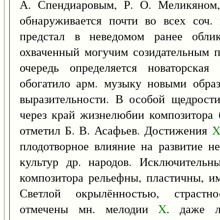
А. Спендиаровым, Р. О. Меликяном,
обнаруживается почти во всех соч.
предстал в неведомом ранее облик
охваченный могучим созидательным 
очередь определяется новаторская
обогатило арм. музыку новыми образ
выразительности. В особой щедрост
через край жизнелюбии композитора 
отметил Б. В. Асафьев. Достижения
плодотворное влияние на развитие не
культур др. народов. Исключитель
композитора рельефны, пластичны, и
Светлой окрылённостью, страстн
отмечены мн. мелодии
X
. даже л