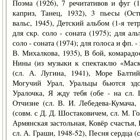
Поэма (1926), 7 речитативов и фуг (1
каприз, Танец, 1932), 3 пьесы (Ост
вальс, 1945), Детский альбом (1-я тетр
для скр. соло - соната (1975); для аль
соло - соната (1974); для голоса и фп. -
В. Михалкова, 1935), В бой, комарадо
Нины (из музыки к спектаклю «Маска
(сл. А. Лугина, 1941), Море Балтий
Могучий Урал, Уральцы бьются здор
Уралочка, Я жду тебя (обе - на сл. 
Отчизне (сл. В. И. Лебедева-Кумача
(совм. с Д. Д. Шостаковичем, сл. М. Го
Армянская застольная, Ковёр счастья, 
сл. А. Граши, 1948-52), Песня сердца (