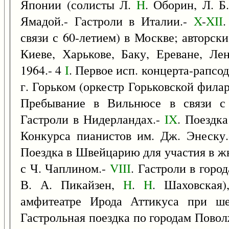
Японии (солисты Л.
H
. Оборин, Л. Б
Ямадой.- Гастроли в Италии.-
X
-
XII
.
связи с 60-летием) в Москве; авторск
Киеве, Харькове, Баку, Ереване, Ле
1964.- 4
I
. Первое исп. концерта-рапсо
г. Горьком (оркестр Горьковской филар
Пребывание в Вильнюсе в связи с
Гастроли в Нидерландах.-
IX
. Поездк
Конкурса пианистов им. Дж. Энеску
Поездка в Швейцарию для участия в ж
с Ч. Чаплином.-
VIII
. Гастроли в горо
В. А. Пикайзен,
H
.
H
. Шаховская)
амфитеатре Ирода Аттикуса при шес
Гастрольная поездка по городам Повол