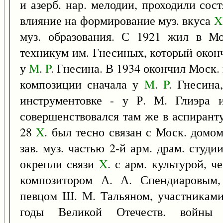
и азерб. нар. мелодии, проходили сос
влияние на формирование муз. вкуса
X
муз. образования. С 1921 жил в Мо
техникум им. Гнесиных, который окон
у
M
.
P
. Гнесина. В 1934 окончил Моск.
композиции сначала у
M
.
P
. Гнесина
инструментовке - у Р. М. Глиэра 
совершенствовался там же в аспиранту
28
X
. был тесно связан с Моск. домо
зав. муз. частью 2-й арм. драм. студи
окрепли связи
X
. с арм. культурой, ч
композитором А. А. Спендиаровым,
певцом Ш. М. Тальяном, участниками
годы Великой Отечеств. войны 