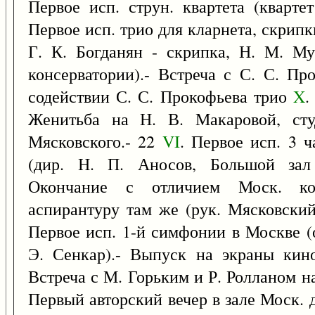
Первое исп. струн. квартета (кварте
Первое исп. трио для кларнета, скрипки
Г. К. Богданян - скрипка, Н. М. М
консерватории).- Встреча с С. С. П
содействии С. С. Прокофьева трио
X
.
Женитьба на Н. В. Макаровой, студ
Мясковского.- 22
VI
. Первое исп. 3 
(дир. Н. П. Аносов, Большой зал 
Окончание с отличием Моск. кон
аспирантуру там же (рук. Мясковский
Первое исп. 1-й симфонии в Москве (
Э. Сенкар).- Выпуск на экраны ки
Встреча с М. Горьким и Р. Ролланом на
Первый авторский вечер в зале Моск. 