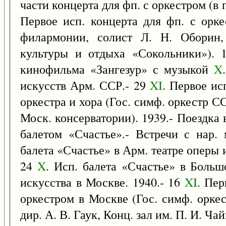
части концерта для фп. с оркестром (в п
Первое исп. концерта для фп. с орк
филармонии, солист Л. Н. Оборин,
культуры и отдыха «Сокольники»). 
кинофильма «Зангезур» с музыкой
X
искусств Арм. ССР.- 29
XI
. Первое ис
оркестра и хора (Гос. симф. оркестр СС
Моск. консерватории). 1939.- Поездка
балетом «Счастье».- Встречи с нар.
балета «Счастье» в Арм. театре оперы и
24
X
. Исп. балета «Счастье» в Больш
искусства в Москве. 1940.- 16
XI
. Пер
оркестром в Москве (Гос. симф. орке
дир. А. В. Гаук, Конц. зал им. П. И. Ча