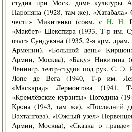
студия при Моск. доме культуры А
Пароняна (1928, там же), «Хатабала» 
чести» Микитенко (совм. с
H
.
H
. 
«Макбет» Шекспира (1933, Т-р им. С
очаг» Сундукяна (1935, 2-я арм. драм
Армении), «Большой день» Киршона
Армии, Москва), «Баку» Никитина (
Ленингр. театр-студия под рук. С. Э.
Лопе де Вега (1940, Т-р им. Лен
«Маскарад» Лермонтова (1941, Т-
«Кремлёвские куранты» Погодина (19
Крона (1943, там же), «Последний д
Вахтангова), «Южный узел» Первенцев
Армии, Москва), «Сказка о правде»