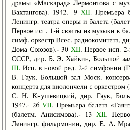
драмы «Маскарад» Лермонтова с му
Вахтангова). 1942.- 9
XII
. Премьера 
Ленингр. театра оперы и балета (балет
Первое исп. 1-й сюиты из музыки к б
симф. оркестр Всес. радиокомитета, ди
Дома Союзов).- 30
XII
. Первое исп. 2
СССР, дир. Б. Э. Хайкин, Большой зал
III
. Исп. в новой ред. 2-й симфонии (
В. Гаук, Большой зал Моск. консерв
концерта для виолончели с оркестром 
С. Н. Кнушевицкий, дир. Гаук, Боль
1947.- 26
VII
. Премьера балета «Гаян
(балетм. Анисимова).- 13
XII
. Перв
Ленингр. филармонии, дир. Е. А. Мр