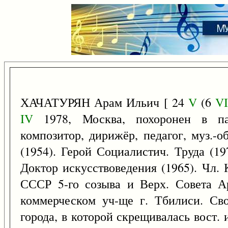
ХАЧАТУРЯН Арам Ильич [ 24
V
(6
V
IV
1978, Москва, похоронен в пан
композитор, дирижёр, педагог, муз.-о
(1954). Герой Социалистич. Труда (1
Доктор искусствоведения (1965). Чл.
СССР 5-го созыва и Верх. Совета А
коммерческом уч-ще г. Тбилиси. Сво
города, в которой скрещивалась вост. и