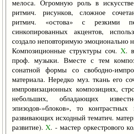
мелоса. Огромную роль в искусст
ритмич. рисунков, сложное сочета
ритмич. «остова» с резкими п
синкопированных акцентов, исполь
создало неповторимую эмоционально 
Композиционные структуры соч.
X
. 
проф. музыки. Вместе с тем компо
сонатной формы со свободно-импро
материала. Нередко муз. ткань его со
импровизационных композициях, стр
небольших, обладающих известн
эпизодов-»блоков», то контрастных
развивающих исходный тематич. матер
развитие).
X
. - мастер оркестрового к