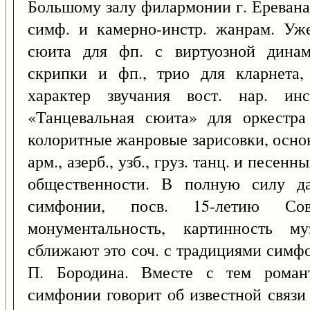
Большому залу филармонии г. Еревана
симф. и камерно-инстр. жанрам. Уже
сюита для фп. с виртуозной динам
скрипки и фп., трио для кларнета,
характер звучания вост. нар. инс
«Танцевальная сюита» для оркестра
колоритные жанровые зарисовки, осно
арм., азерб., узб., груз. танц. и песе
общественности. В полную силу д
симфонии, посв. 15-летию Со
монументальность, картинность му
сближают это соч. с традициями симф
П. Бородина. Вместе с тем романт
симфонии говорит об известной связи