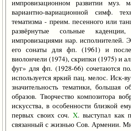
импровизационном развитии муз. м
вариантно-вариационной симф. те
тематизма - преим. песенного или та
развёрнутые сольные каденции
импровизациями нар. исполнителей. 
его сонаты для фп. (1961) и после
виолончели (1974), скрипки (1975) и аль
фуг» для фп. (1928-66) сочетаются п
используется яркий пац. мелос. Иск-в
значительность тематики, большая 
образов. Творчество композитора воб
искусства, в особенности близкой ем
первых своих соч.
X
. выступал как 
связанный с жизнью Сов. Армении. Мн