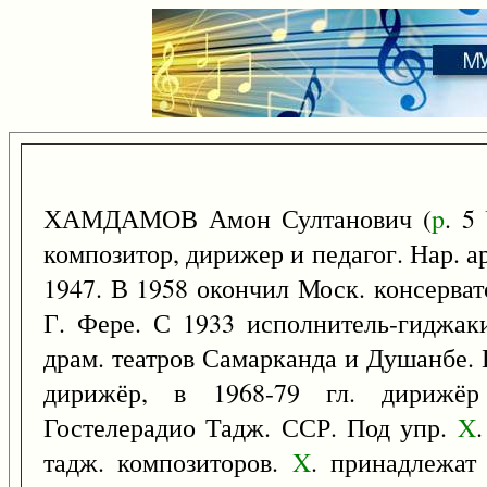
ХАМДАМОВ Амон Султанович (
p
. 5
композитор, дирижер и педагог. Нар. а
1947. В 1958 окончил Моск. консерва
Г. Фере. С 1933 исполнитель-гиджаки
драм. театров Самарканда и Душанбе. 
дирижёр, в 1968-79 гл. дирижёр 
Гостелерадио Тадж. ССР. Под упр.
X
тадж. композиторов.
X
. принадлежат