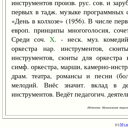
инструментов произв. рус. сов. и зару
первых в тадж. музыке программных с
«День в колхозе» (1956). В числе пер
европ. принципы многоголосия, соче
Среди соч.
X
. - неск. муз. комеди
оркестра нар. инструментов, сюит
инструментов, сюиты для оркестра н
симф. оркестра, марши, камерно-инстр
драм. театра, романсы и песни (бол
мелодий. Внёс значит. вклад в де
инструментов. Ведёт педагогич. деятел
(Источник: Музыкальная энцикло
(с)
Музы