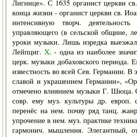
Лигнице». С 1635 органист церкви св
конца жизни - органист церкви св. Ио
интенсивную творч. деятельност
управляющего (в сельской общине, ле
уроки музыки. Лишь изредка выезжал
Лейпциг.
X
. - одна из наиболее знач
церк. музыки добаховского периода. Е
известность во всей Сев. Германии. В
славой и украшением Германии», «Ор
отмечено влиянием музыки Г. Шюца. 
совр. ему муз. культуры др. европ. 
перенёс на нем. почву ряд танц. жан
упрочение в нем. муз. практике техни
гармонич. мышления. Элегантный, 