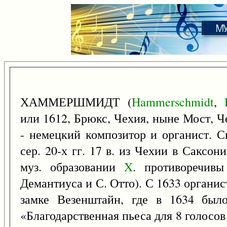
ХАММЕРШМИДТ (
Hammerschmidt
,
или 1612, Брюкс, Чехия, ныне Мост, Ч
- немецкий композитор и органист. 
сер. 20-х гг. 17 в. из Чехии в Саксо
муз. образовании
X
. противоречив
Демантиуса и С. Отто). С 1633 органи
замке Везенштайн, где в 1634 было
«Благодарственная пьеса для 8 голосо