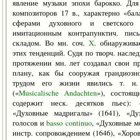
явление музыки эпохи барокко. Дл
композиторов 17 в., характерно «ба
сферами духовного и светского 
имитационным контрапунктич. пис
складом. Во мн. соч.
X
. обнаружива
этих тенденций. Судя по творч. насл
протяжении мн. лет создавал свои п
плану, как бы сооружая грандиозн
трудом его жизни явились т. н. 
(«
Musicalische
Andachten
»), состоящ
содержит неск. десятков пьес): 
«Духовные мадригалы» (1641), «Ду
голосов и
basso
continuo
, «Духовные м
инстр. сопровождением (1646), «Хор