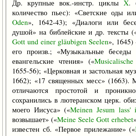
Др. крупные вок.-инстр. циклы
X
.
количество пьес): «Светские оды и
Oden
», 1642-43); «Диалоги или бе
душой» на библейские и др. тексты (
Gott
und
einer
gläubigen
Seelen
», 1645)
его произв.; «Музыкальные беседы
евангельские чтения» («
Musicalische
1655-56); «Церковная и застольная му
1662); «17 священных месс» (1663).
отличаются простотой и проникно
сохранились в лютеранском церк. оби
моего Иисуса» («
Meinen
Jesum
lass'
возвышает» («
Meine
Seele
Gott
erhebet
известен сб. «Первое прилежание» («