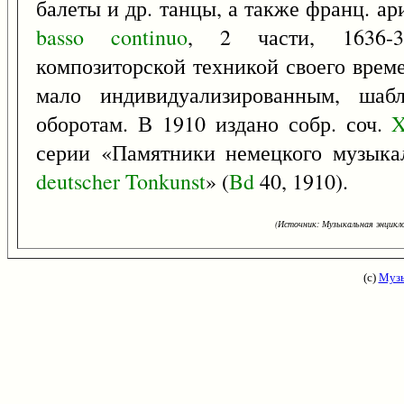
балеты и др. танцы, а также франц. ар
basso
continuo
, 2 части, 1636-3
композиторской техникой своего врем
мало индивидуализированным, шаб
оборотам. В 1910 издано собр. соч.
серии «Памятники немецкого музыкал
deutscher
Tonkunst
» (
Bd
40, 1910).
(Источник: Музыкальная энцикло
(с)
Музы