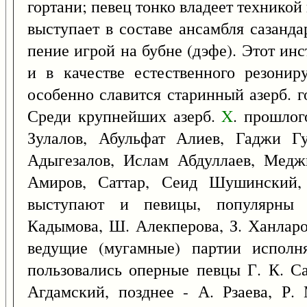
гортани; певец тонко владеет технико
выступает в составе ансамбля сазанда
пение игрой на бубне (дэфе). Этот ин
и в качестве естественного резони
особенно славится старинный азерб. 
Среди крупнейших азерб.
X
. прошлог
Зулалов, Абульфат Алиев, Гаджи Г
Адыгезалов, Ислам Абдуллаев, Мед
Амиров, Саттар, Сеид Шушински
выступают и певицы, популярны 
Кадымова, Ш. Алекперова, З. Ханларо
ведущие (мугамные) партии испол
пользовались оперные певцы Г. К. Са
Агдамский, позднее - А. Рзаева, Р.