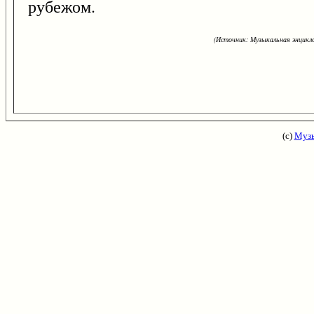
рубежом.
(Источник: Музыкальная энцикло
(с)
Музы