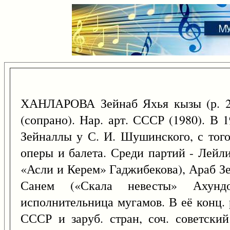
ХАНЛАРОВА Зейнаб Яхья кызы (р. 
(сопрано). Нар. арт. СССР (1980). В 
Зейналлы у С. И. Шушинского, с того
оперы и балета. Среди партий - Лей
«Асли и Керем» Гаджибекова), Араб З
Санем («Скала невесты» Ахунд
исполнительница мугамов. В её конц.
СССР и заруб. стран, соч. советский