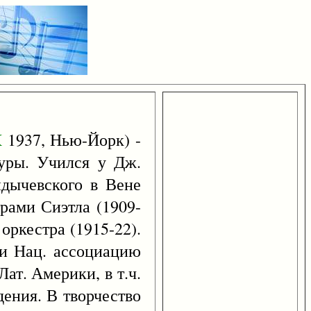
X
1937, Нью-Йорк) -
туры. Учился у Дж.
ндычевского в Вене
трами Сиэтла (1909-
оркестра (1915-22).
 и Нац. ассоциацию
ат. Америки, в т.ч.
дения. В творчество