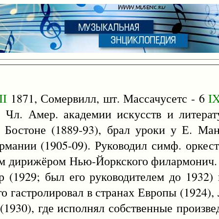
II
1871, Сомервилл, шт. Массачусетс - 6
I
 Чл. Амер. академии искусств и литера
 Бостоне (1889-93), брал уроки у Е. Ма
рмании (1905-09). Руководил симф. оркес
2-м дирижёром Нью-Йоркского филармонич. 
 (1929; был его руководителем до 1932)
 гастролировал в странах Европы (1924), Л
 (1930), где исполнял собственные произве