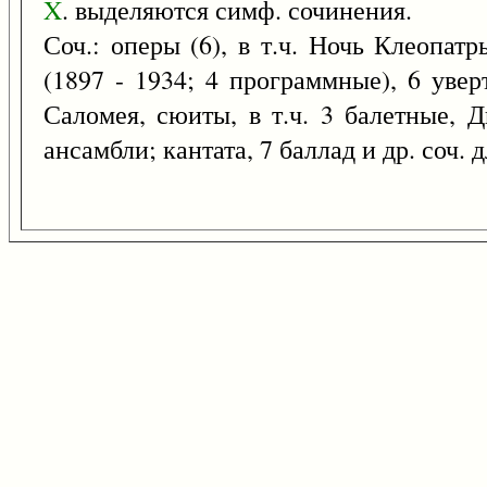
X
. выделяются симф. сочинения.
Соч.: оперы (6), в т.ч. Ночь Клеопатр
(1897 - 1934; 4 программные), 6 увер
Саломея, сюиты, в т.ч. 3 балетные, Д
ансамбли; кантата, 7 баллад и др. соч. д