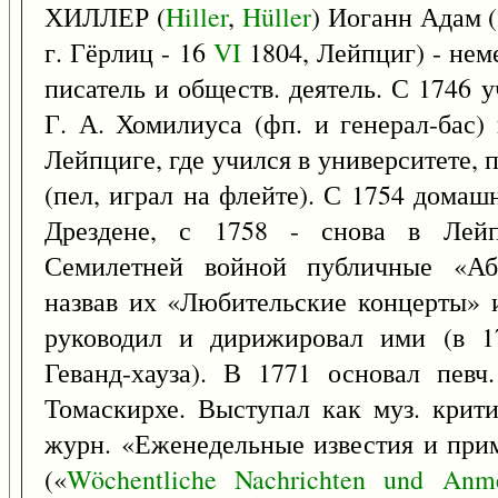
ХИЛЛЕР (
Hiller
,
Hüller
) Иоганн Адам 
г. Гёрлиц - 16
VI
1804, Лейпциг) - нем
писатель и обществ. деятель. С 1746 
Г. А. Хомилиуса (фп. и генерал-бас)
Лейпциге, где учился в университете, 
(пел, играл на флейте). С 1754 домаш
Дрездене, с 1758 - снова в Лейп
Семилетней войной публичные «Або
назвав их «Любительские концерты» 
руководил и дирижировал ими (в 1
Геванд-хауза). В 1771 основал певч
Томаскирхе. Выступал как муз. крити
журн. «Еженедельные известия и при
(«
Wöchentliche
Nachrichten
und
Anme