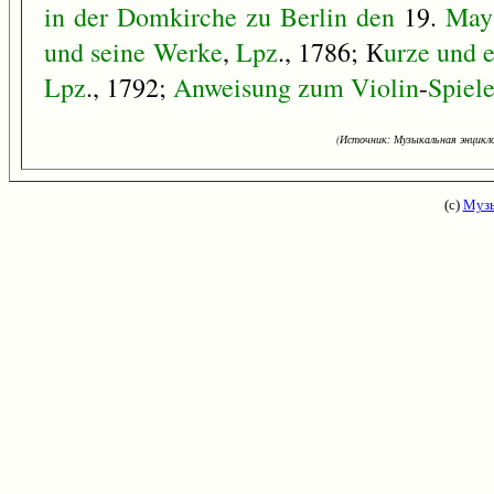
in
der
Domkirche
zu
Berlin
den
19.
May
und
seine
Werke
,
Lpz
., 1786; К
urze
und
e
Lpz
., 1792;
Anweisung
zum
Violin
-
Spiel
(Источник: Музыкальная энцикло
(с)
Музы