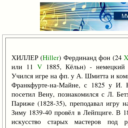
ХИЛЛЕР (
Hiller
) Фердинанд фон (24
или 11
V
1885, Кёльн) - немецкий 
Учился игре на фп. у А. Шмитта и ком
Франкфурте-на-Майне, с 1825 у И. 
посетил Вену, познакомился с Л. Бе
Париже (1828-35), преподавал игру н
Зиму 1839-40 провёл в Лейпциге. В 1
искусство старых мастеров под р