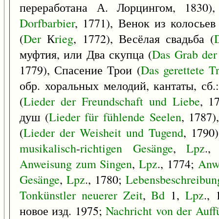
переработана А. Лорцингом, 1830)
Dorfbarbier
, 1771), Венок из колосьев 
(
Der
К
rieg
, 1772), Весёлая свадьба (
муфтия, или Два скупца (
Das
Grab
der
1779), Спасение Трои (
Das
gerettete
Tr
обр. хоральных мелодий, кантаты, сб
(
Lieder
der
Freundschaft
und
Liebe
, 1
душ (
Lieder
für
fühlende
Seelen
, 1787
(
Lieder
der
Weisheit
und
Tugend
, 1790
musikalisch
-
richtigen
Gesänge
,
Lpz
.,
Anweisung
zum
Singen
,
Lpz
., 1774;
Anw
Gesänge
,
Lpz
., 1780;
Lebensbeschreibun
Tonkünstler
neuerer
Zeit
,
Bd
1,
Lpz
.,
новое изд. 1975;
Nachricht
von
der
Auff