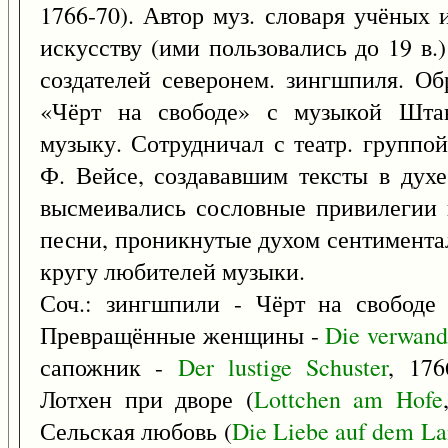
1766-70). Автор муз. словаря учёных 
искусству (ими пользовались до 19 в.
создателей северонем. зингшпиля. О
«Чёрт на свободе» с музыкой Штан
музыку. Сотрудничал с театр. группо
Ф. Вейсе, создававшим тексты в духе
высмеивались сословные привилегии 
песни, проникнутые духом сентимент
кругу любителей музыки.
Соч.: зингшпили - Чёрт на свободе 
Превращённые женщины -
Die
verwand
сапожник -
Der
lustige
Schuster
, 176
Лотхен при дворе (
Lottchen
am
Hofe
Сельская любовь (
Die
Liebe
auf
dem
La