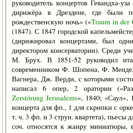
руководитель концертов Гевандха-уза
дирижёра в Дрездене, где были п
рождественскую ночь» («
Traum
in
der
(1847). С 1847 городской капельмейст
(дирижировал концертами, был одн
директором консерватории). Среди у
М. Брух. В 1851-52 руководил ит
современником Ф. Шопена, Ф. Мендел
Вагнера, Дж. Верди, с которыми сост
написал 6 опер, 2 оратории («Ра
Zerstörung
Jerusalems
», 1840; «Саул», 
концерта для фп., 1 для скрипки с орке
т. ч. 3 фп. и 3 струн. квартета), пьесы
соч. относятся к жанру миниатюры, 