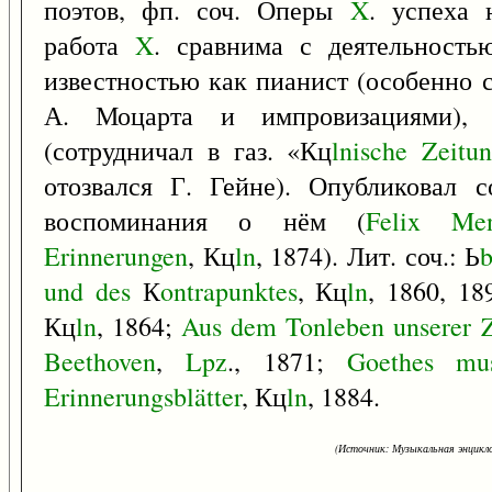
поэтов, фп. соч. Оперы
X
. успеха 
работа
X
. сравнима с деятельност
известностью как пианист (особенно 
А. Моцарта и импровизациями), д
(сотрудничал в газ. «Кц
lnische
Zeitu
отозвался Г. Гейне). Опубликовал 
воспоминания о нём (
Felix
Men
Erinnerungen
, Кц
ln
, 1874). Лит. соч.: Ь
und
des
К
ontrapunktes
, Кц
ln
, 1860, 1
Кц
ln
, 1864;
Aus
dem
Tonleben
unserer
Z
Beethoven
,
Lpz
., 1871;
Goethes
mus
Erinnerungsblätter
, Кц
ln
, 1884.
(Источник: Музыкальная энцикло