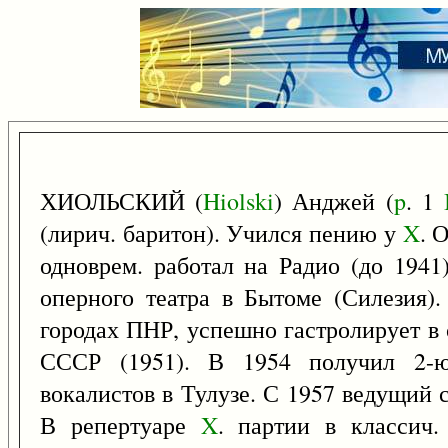
ХИОЛЬСКИЙ (
Hiolski
) Анджей (
p
. 1
(лирич. баритон). Учился пению у
X
. 
одноврем. работал на Радио (до 1941
оперного театра в Бытоме (Силезия).
городах ПНР, успешно гастролирует в 
СССР (1951). В 1954 получил 2-ю
вокалистов в Тулузе. С 1957 ведущий 
В репертуаре
X
. партии в классич.