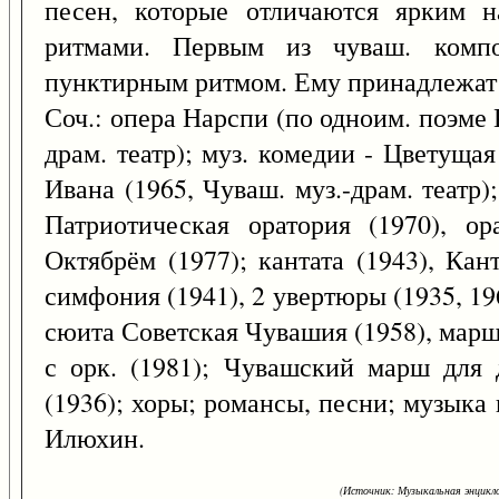
песен, которые отличаются ярким 
ритмами. Первым из чуваш. компо
пунктирным ритмом. Ему принадлежат о
Соч.: опера Нарспи (по одноим. поэме К
драм. театр); муз. комедии - Цветуща
Ивана (1965, Чуваш. муз.-драм. театр);
Патриотическая оратория (1970), о
Октябрём (1977); кантата (1943), Кан
симфония (1941), 2 увертюры (1935, 196
сюита Советская Чувашия (1958), марш
с орк. (1981); Чувашский марш для д
(1936); хоры; романсы, песни; музыка 
Илюхин.
(Источник: Музыкальная энцикло