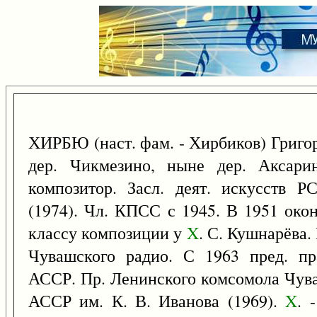
ХИРБЮ (наст. фам. - Хирбиков) Григор
дер. Чикмезино, ныне дер. Аксари
композитор. Засл. деят. искусств 
(1974). Чл. КПСС с 1945. В 1951 око
классу композиции у
X
. С. Кушнарёва. 
Чувашского радио. С 1963 пред. пр
АССР. Пр. Ленинского комсомола Чува
АССР им. К. В. Иванова (1969).
X
. 