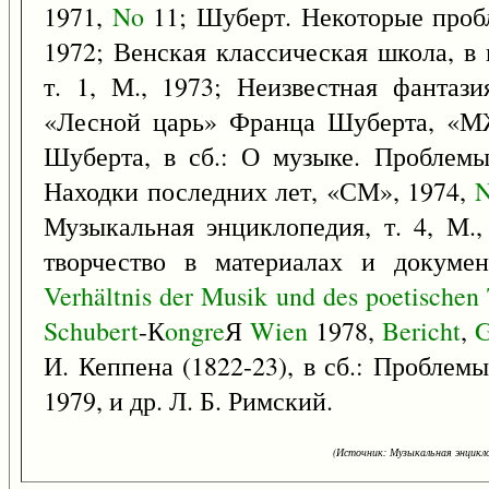
1971,
No
11; Шуберт. Некоторые проб
1972; Венская классическая школа, в
т. 1, М., 1973; Неизвестная фанта
«Лесной царь» Франца Шуберта, «М
Шуберта, в сб.: О музыке. Проблемы 
Находки последних лет, «СМ», 1974,
Музыкальная энциклопедия, т. 4, М.
творчество в материалах и докуме
Verhältnis
der
Musik
und
des
poetischen
Schubert
-К
ongre
Я
Wien
1978,
Bericht
,
G
И. Кеппена (1822-23), в сб.: Проблем
1979, и др. Л. Б. Римский.
(Источник: Музыкальная энцикло