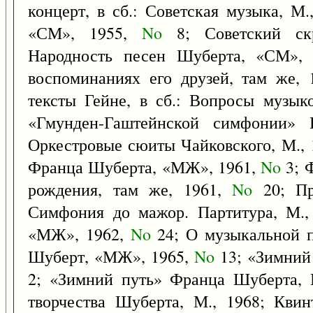
концерт, в сб.: Советская музыка, М
«СМ», 1955,
No
8; Советский скр
Народность песен Шуберта, «СМ»,
воспоминаниях его друзей, там же,
тексты Гейне, в сб.: Вопросы музыко
«Гмунден-Гаштейнской симфонии»
Оркестровые сюиты Чайковского, М.,
Франца Шуберта, «МЖ», 1961,
No
3; Ф
рождения, там же, 1961,
No
20; Пр
Симфония до мажор. Партитура, М.,
«МЖ», 1962,
No
24; О музыкальной п
Шуберт, «МЖ», 1965,
No
13; «Зимний
2; «Зимний путь» Франца Шуберта, 
творчества Шуберта, М., 1968; Кви