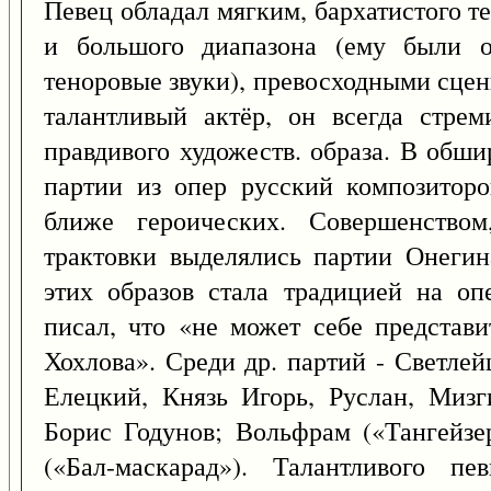
Певец обладал мягким, бархатистого 
и большого диапазона (ему были о
теноровые звуки), превосходными сце
талантливый актёр, он всегда стре
правдивого художеств. образа. В обш
партии из опер русский композиторо
ближе героических. Совершенством
трактовки выделялись партии Онегин
этих образов стала традицией на оп
писал, что «не может себе представи
Хохлова». Среди др. партий - Светле
Елецкий, Князь Игорь, Руслан, Мизг
Борис Годунов; Вольфрам («Тангейзе
(«Бал-маскарад»). Талантливого п