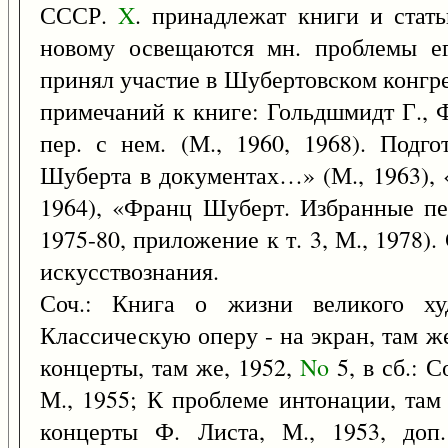
СССР.
X
. принадлежат книги и стат
новому освещаются мн. проблемы ег
принял участие в Шубертовском конгре
примечаний к книге: Гольдшмидт Г.,
пер. с нем. (М., 1960, 1968). Подг
Шуберта в документах…» (М., 1963),
1964), «Франц Шуберт. Избранные пес
1975-80, приложение к т. 3, М., 1978).
искусствознания.
Соч.: Книга о жизни великого х
Классическую оперу - на экран, там ж
концерты, там же, 1952,
No
5, в сб.: 
М., 1955; К проблеме интонации, там
концерты Ф. Листа, М., 1953, доп