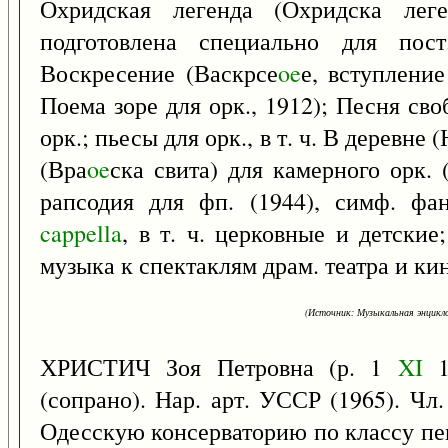
Охридская легенда (Охридска леге
подготовлена специально для пост
Воскресение (Васкрсе
oe
е, вступлени
Поема зоре для орк., 1912); Песня св
орк.; пьесы для орк., в т. ч. В деревне
(Вра
oe
ска свита) для камерного орк. 
рапсодия для фп. (1944), симф. фа
cappella
, в т. ч. церковные и детские
музыка к спектаклям драм. театра и к
(Источник: Музыкальная энцикло
ХРИСТИЧ Зоя Петровна (р. 1
XI
19
(сопрано). Нар. арт. УССР (1965). Ч
Одесскую консерваторию по классу пен