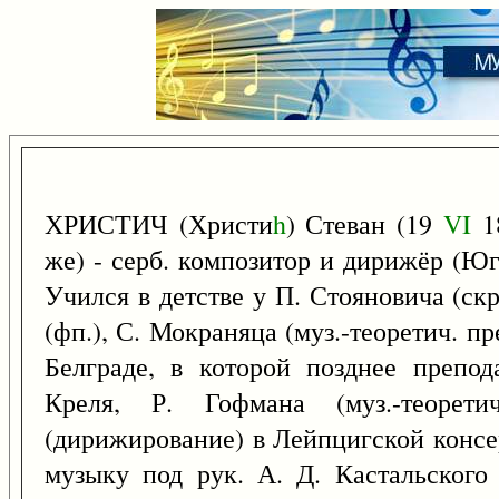
ХРИСТИЧ (Христи
h
) Стеван (19
VI
18
же) - серб. композитор и дирижёр (Юг
Учился в детстве у П. Стояновича (ск
(фп.), С. Мокраняца (муз.-теоретич. п
Белграде, в которой позднее препод
Креля, Р. Гофмана (муз.-теоре
(дирижирование) в Лейпцигской консер
музыку под рук. А. Д. Кастальского