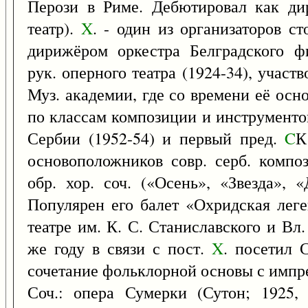
Перози в Риме. Дебютировал как ди
театр).
X
. - один из организаторов с
дирижёром оркестра Белградского фи
рук. оперного театра (1924-34), участ
Муз. академии, где со времени её ос
по классам композиции и инструментов
Сербии (1952-54) и первый пред.
C
К
основоположников совр. серб. комп
обр. хор. соч. («Осень», «Звезда», 
Популярен его балет «Охридская леге
театре им. К. С. Станиславского и Вл
же году в связи с пост.
X
. посетил 
сочетание фольклорной основы с импр
Соч.: опера Сумерки (Сутон; 1925, 