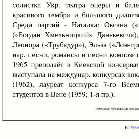
солистка Укр. театра оперы и бале
красивого тембра и большого диапаз
Среди партий - Наталка; Оксана («
(«Богдан Хмельницкий» Данькевича),
Леонора («Трубадур»), Эльза («Лоэнгр
нар. песни, романсы и песни композит
1965 преподаёт в Киевской консерва
выступала на междунар. конкурсах вок
(1962), лауреат конкурса 7-го Все
студентов в Вене (1959; 1-я пр.).
(Источник: Музыкальная энцикло
(с)
Музы