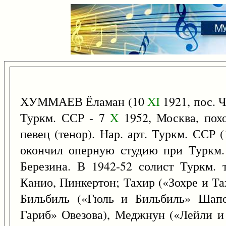
ХУММАЕВ Ёламан (10
XI
1921, пос. 
Туркм. ССР - 7
X
1952, Москва, похо
певец (тенор). Нар. арт. Туркм. ССР 
окончил оперную студию при Туркм. 
Березина. В 1942-52 солист Туркм. 
Канио, Пинкертон; Тахир («Зохре и Т
Бильбиль («Гюль и Бильбиль» Шапо
Гариб» Овезова), Меджнун («Лейли и