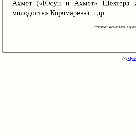
Ахмет («Юсуп и Ахмет» Шехтера и 
молодость» Корчмарёва) и др.
(Источник: Музыкальная энцикло
(с)
Музы