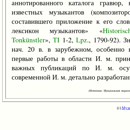
аннотированного каталога гравюр, 
известных музыкантов (композиторо
составившего приложение к его сло
лексикон музыкантов» «
Historisc
Tonkünstler
»,
TI
1-2,
Lpz
., 1790-92). 
нач. 20 в. в зарубежном, особенно 
первые работы в области И. м. при
важных публикаций по И. м. ос
современной И. м. детально разработа
(Источник: Музыкальная энцикло
(с)
Музы