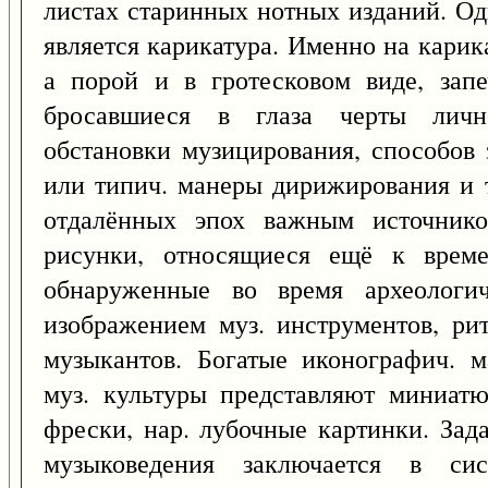
листах старинных нотных изданий. Од
является карикатура. Именно на карик
а порой и в гротесковом виде, запе
бросавшиеся в глаза черты лично
обстановки музицирования, способов 
или типич. манеры дирижирования и т
отдалённых эпох важным источнико
рисунки, относящиеся ещё к време
обнаруженные во время археологи
изображением муз. инструментов, ри
музыкантов. Богатые иконографич. м
муз. культуры представляют миниатю
фрески, нар. лубочные картинки. Зада
музыковедения заключается в сис