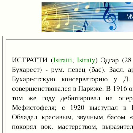
ИСТРАТТИ (
Istratti
,
Istraty
) Эдгар (2
Бухарест) - рум. певец (бас). Засл. 
Бухарестскую консерваторию у Д. 
совершенствовался в Париже. В 1916 
том же году дебютировал на опер
Мефистофеля; с 1920 выступал в Р
Обладал красивым, звучным басом «к
покорял вок. мастерством, выразит