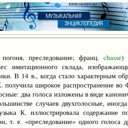
, погоня, преследование; франц.
chasse
)
ьес имитационного склада, изображающ
ки. В 14 в., когда стало характерным об
К. получила широкое распространение во 
лосные: два голоса изложены в виде канони
ольшинстве случаев двухголосные, иногд
Музыка К. иллюстрировала содержание по
н, т. е. «преследование» одного голоса 