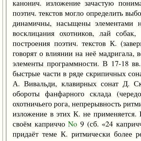
канонич. изложение зачастую поним
поэтич. текстов могло определить выб
динамичны, насыщены элементами на
восклицания охотников, лай собак,
построения поэтич. текстов К. (за
говорят о влиянии на неё мадригала,
элементы программности. В 17-18 вв.
быстрые части в ряде скрипичных сон
А. Вивальди, клавирных сонат Д. Ск
обороты фанфарного склада (черед
охотничьего рога, непрерывность ритм
изложение в этих К. не применяется.
своём каприччо
No
9 (сб. «24 каприч
придаёт теме К. ритмически более р