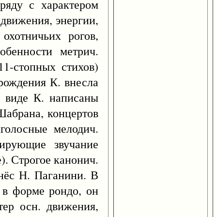
ряду с характером
 движения, энергии,
охотничьих рогов,
обенности метрич.
1-стопных стихов)
рождения К. внесла
В виде К. написаны
Шабрана, концертов
хголосные мелодич.
тирующие звучание
). Строгое канонич.
нёс Н. Паганини. В
 в форме рондо, он
тер осн. движения,