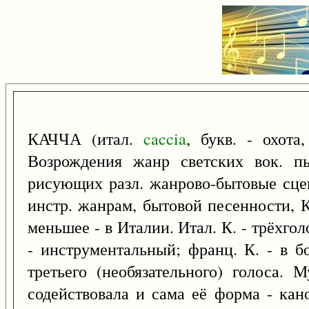
КАЧЧА (итал.
caccia
, букв. - охота
Возрождения жанр светских вок. п
рисующих разл. жанрово-бытовые сцен
инстр. жанрам, бытовой песенности, 
меньшее - в Италии. Итал. К. - трёхго
- инструментальный; франц. К. - в б
третьего (необязательного) голоса. 
содействовала и сама её форма - кано