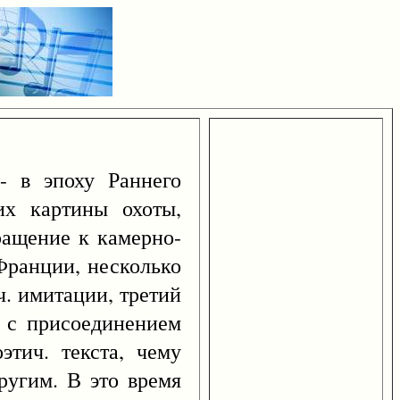
 - в эпоху Раннего
их картины охоты,
ращение к камерно-
Франции, несколько
ч. имитации, третий
а с присоединением
этич. текста, чему
другим. В это время