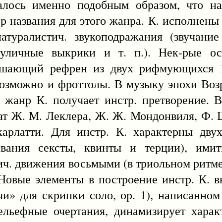
алось именно подобным образом, что на
ор названия для этого жанра. К. исполнены
туралистич. звукоподражания (звучание 
 уличные выкрики и т. п.). Нек-рые ос
вершающий рефрен из двух рифмующихся 1
 возможно и фроттолы. В музыку эпохи Воз
 жанр К. получает инстр. претворение. 
ат Ж. М. Леклера, Ж. Ж. Мондонвиля, Ф. 
арлатти. Для инстр. К. характерны дву
ования сексты, квинты и терции), ими
ич. движения восьмыми (в триольном ритме
 Новые элементы в построение инстр. К. в
чи» для скрипки соло, ор. 1), написанном
ельефные очертания, динамизирует харак