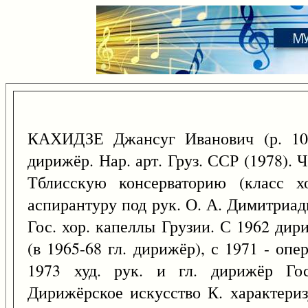
КАХИДЗЕ Джансуг Иванович (р. 
дирижёр. Нар. арт. Груз. ССР (1978).
Тблисскую консерваторию (класс х
аспирантуру под рук. О. А. Димитриади
Гос. хор. капеллы Грузии. С 1962 дир
(в 1965-68 гл. дирижёр), с 1971 - опе
1973 худ. рук. и гл. дирижёр Гос
Дирижёрское искусство К. характери