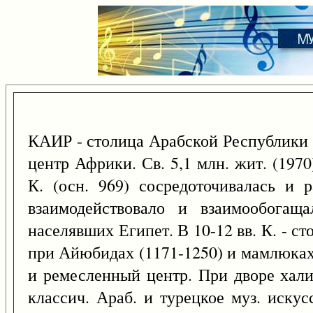
КАИР - столица Арабской Республики
центр Африки. Св. 5,1 млн. жит. (197
К. (осн. 969) сосредоточивалась и р
взаимодействовало и взаимообогаща
населявших Египет. В 10-12 вв. К. - с
при Айюбидах (1171-1250) и мамлюках
и ремесленный центр. При дворе хали
классич. Араб. и турецкое муз. искус