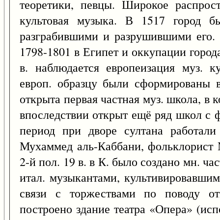
теоретики, певцы. Широкое распрос
культовая музыка. В 1517 город бы
разграбившими и разрушившими его. 
1798-1801 в Египет и оккупации горо
в. наблюдается европеизация муз. к
европ. образцу были сформированы 
открыта первая частная муз. школа, в
впоследствии открыт ещё ряд школ с ф
период при дворе султана работали 
Мухаммед аль-Каббани, фольклорист
2-й пол. 19 в. в К. было создано мн. 
итал. музыкантами, культивировавшими
связи с торжествами по поводу от
построено здание театра «Опера» (исп