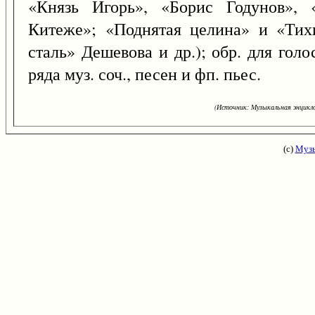
«Князь Игорь», «Борис Годунов», 
Китеже»; «Поднятая целина» и «Тих
сталь» Дешевова и др.); обр. для голо
ряда муз. соч., песен и фп. пьес.
(Источник: Музыкальная энцикло
(с)
Музы