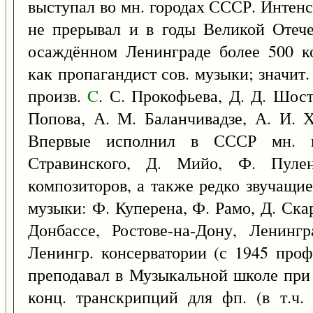
выступал во мн. городах СССР. Интен
не прерывал и в годы Великой Отече
осаждённом Ленинграде более 500 ко
как пропагандист сов. музыки; значит.
произв.
C
. С. Прокофьева, Д. Д. Шост
Попова, А. М. Баланчивадзе, А. И. Х
Впервые исполнил в СССР мн. п
Стравинского, Д. Мийо, Ф. Пуле
композиторов, а также редко звучащи
музыки: Ф. Куперена, Ф. Рамо, Д. Ска
Донбассе, Ростове-на-Дону, Ленинг
Ленингр. консерватории (с 1945 проф
преподавал в Музыкальной школе при к
конц. транскрипций для фп. (в т.ч.