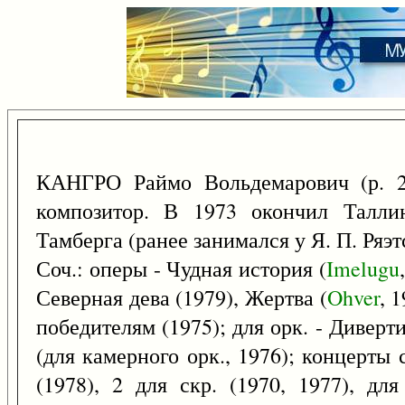
КАНГРО Раймо Вольдемарович (р.
композитор. В 1973 окончил Талли
Тамберга (ранее занимался у Я. П. Ряэт
Соч.: оперы - Чудная история (
Imelugu
Северная дева (1979), Жертва (
Ohver
, 
победителям (1975); для орк. - Дивер
(для камерного орк., 1976); концерты с
(1978), 2 для скр. (1970, 1977), дл