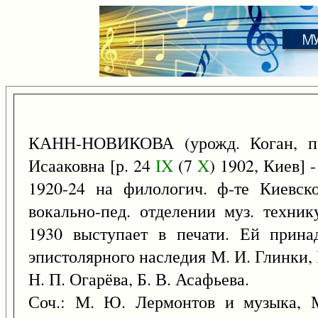
КАНН-НОВИКОВА (урожд. Коган, по
Исааковна [р. 24
IX
(7
X
) 1902, Киев] 
1920-24 на филологич. ф-те Киевско
вокально-пед. отделении муз. техни
1930 выступает в печати. Ей прина
эпистолярного наследия М. И. Глинки, 
Н. П. Огарёва, Б. В. Асафьева.
Соч.: М. Ю. Лермонтов и музыка, М