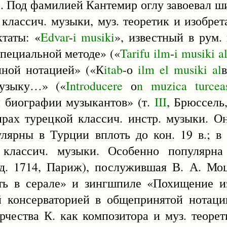
. Под фамилией Кантемир оглу завоевал ш
классич. музыки, муз. теоретик и изобрет
ктаты: «
Edvar
-
i
musiki
», известный в рум.
специальной методе» («
Tarifu
ilm
-
i
musiki
a
нной нотацией» («К
itab
-о
ilm
el
musiki
al
музыку…» («
Introducere
о
n
muzica
turcea
 биографии музыкантов» (т.
III
, Брюссель,
нрах турецкой классич. инстр. музыки. О
лярны в Турции вплоть до кон. 19 в.; в 
 классич. музыки. Особенно популярн
зд. 1714, Париж), послужившая В. А. Мо
ть в серале» и зингшпиле «Похищение и
й консерваторией в общепринятой нотаци
рчества К. как композитора и муз. теорет