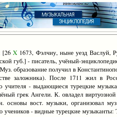
 [26
X
1673, Фэлчиу, ныне уезд Васлуй, 
кой губ.] - писатель, учёный-энциклопедис
 Муз. образование получил в Константинопо
естве заложника). После 1711 жил в Рос
го учителя - выдающиеся турецкие музыка
ёный грек Ангели. К. овладел виртуозной
ич. основы вост. музыки, организовал муз
его учеников - видные турецкие музыканты: