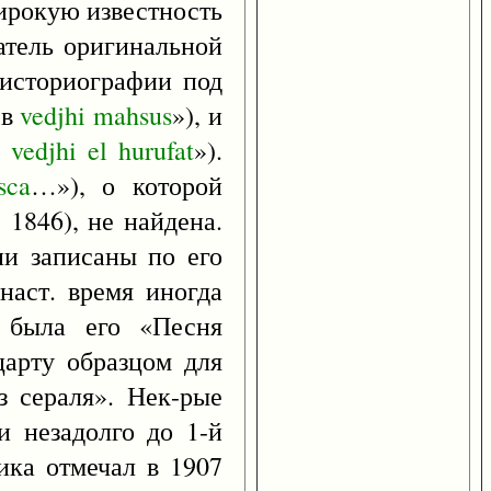
ирокую известность
атель оригинальной
 историографии под
l
в
vedjhi
mahsus
»), и
в
vedjhi
el
hurufat
»).
sca
…»), о которой
 1846), не найдена.
ни записаны по его
наст. время иногда
а была его «Песня
царту образцом для
з сераля». Нек-рые
и незадолго до 1-й
ика отмечал в 1907