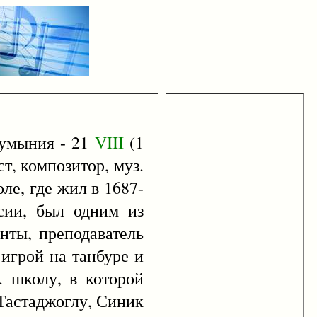
Румыния - 21
VIII
(1
т, композитор, муз.
ле, где жил в 1687-
сии, был одним из
нты, преподаватель
 игрой на танбуре и
. школу, в которой
 Тастаджоглу, Синик