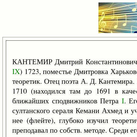
КАНТЕМИР Дмитрий Константинович
IX
) 1723, поместье Дмитровка Харьковс
теоретик. Отец поэта А. Д. Кантемира.
1710 (находился там до 1691 в кач
ближайших сподвижников Петра
I
. Е
султанского сераля Кемани Ахмед и уч
нее (флейте), глубоко изучил теорет
преподавал по собств. методе. Среди 