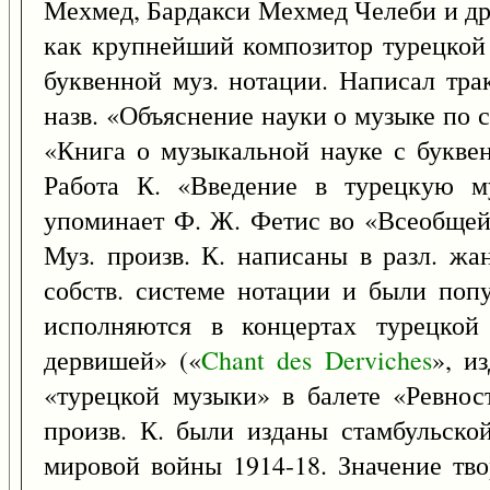
Мехмед, Бардакси Мехмед Челеби и др
как крупнейший композитор турецкой 
буквенной муз. нотации. Написал тра
назв. «Объяснение науки о музыке по 
«Книга о музыкальной науке с букве
Работа К. «Введение в турецкую 
упоминает Ф. Ж. Фетис во «Всеобщей
Муз. произв. К. написаны в разл. жа
собств. системе нотации и были попу
исполняются в концертах турецкой
дервишей» («
Chant
des
Derviches
», и
«турецкой музыки» в балете «Ревнос
произв. К. были изданы стамбульско
мировой войны 1914-18. Значение тво