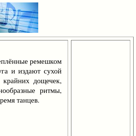
реплённые ремешком
уга и издают сухой
 крайних дощечек,
нообразные ритмы,
время танцев.