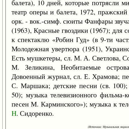
балета), 10 дней, которые потрясли м
театр оперы и балета, 1972, пражский 
орк. - вок.-симф. сюиты Фанфары звуча
(1963), Красные гвоздики (1967); для с
к спектаклю «Робин Гуд» (в 9-ти част
Молодежная увертюра (1951), Украинск
Есть мушкетеры, сл. М. А. Светлова, Со
М. Зеликина, Необитаемые острова
Довоенный журнал, сл. Е. Храмова; пе
С. Маршака; детские песни (св. 100);
50); музыка телевизионного фильма-
песен М. Карминского»); музыка к те
H
. Сидоренко.
(Источник: Музыкальная энцикло