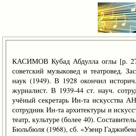
КАСИМОВ Кубад Абдулла оглы [р. 
советский музыковед и театровед. За
наук (1949). В 1928 окончил историч
журналист. В 1939-44 ст. науч. сотр
учёный секретарь Ин-та искусства АН 
сотрудник Ин-та архитектуры и искусст
театр, культуре (более 40). Составител
Бюльбюля (1968), сб. «Узеир Гаджибек