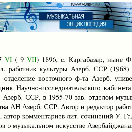
27
VI
( 9
VII
) 1896, с. Каргабазар, ныне Ф
сл. работник культуры Азерб. ССР (1968).
. отделение восточного ф-та Азерб. униве
удник Научно-исследовательского кабинета
Азерб. ССР, в 1955-70 зав. отделом музык
ва АН Азерб. ССР. Автор и редактор работ, 
ь, автор комментариев лит. сочинений У. Га
ов о музыкальном искусстве Азербайджана»