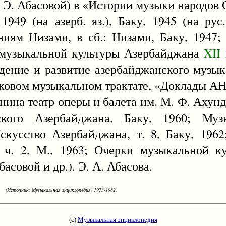
 Э. Абасовой) в «Истории музыки народов С
1949 (на азерб. яз.), Баку, 1945 (на рус
ниям Низами, в сб.: Низами, Баку, 1947
и музыкальной культуры Азербайджана
XII
ждение и развитие азербайджанского музык
вековом музыкальном трактате, «Доклады АН
ина театр оперы и балета им. М. Ф. Ахундо
кого Азербайджана, Баку, 1960; Музы
Искусство Азербайджана, т. 8, Баку, 196
, ч. 2, М., 1963; Очерки музыкальной к
асовой и др.). Э. А. Абасова.
(Источник: Музыкальная энциклопедия, 1973-1982)
(с)
Музыкальная энциклопедия