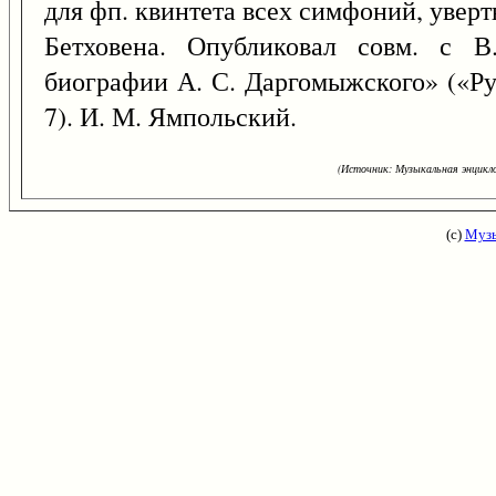
для фп. квинтета всех симфоний, увертю
Бетховена. Опубликовал совм. с 
биографии А. С. Даргомыжского» («Русс
7). И. М. Ямпольский.
(Источник: Музыкальная энцикло
(с)
Музы