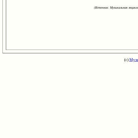
(Источник: Музыкальная энцикло
(с)
Музы