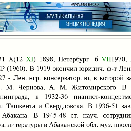
[31 Х(12
XI
) 1898, Петербург- 6
VII
1970, 
СР (1960). В 1919 окончил юридич. ф-т Лен
927 - Ленингр. консерваторию, в которой 
. М. Чернова, А. М. Житомирского. В 
нинграда, в 1932-36 пианист-концертм
 Ташкента и Свердловска. В 1936-51 зав.
 Абакана. В 1945-48 ст. науч. сотрудни
уз. литературы в Абаканской обл. муз. школ