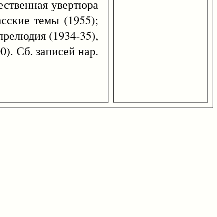
ржественная увертюра
асские темы (1955);
 прелюдия (1934-35),
0). Сб. записей нар.