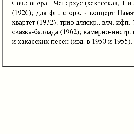
Соч.: опера - Чанархус (хакасская, 1-й
(1926); для фп. с орк. - концерт Пам
квартет (1932); трио дляскр., влч. ифп. 
сказка-баллада (1962); камерно-инстр. 
и хакасских песен (изд. в 1950 и 1955).