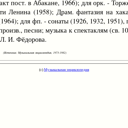
 акт пост. в Абакане, 1966); для орк. - То
яти Ленина (1958); Драм. фантазия на хак
(1964); для фп. - сонаты (1926, 1932, 1951),
произв., песни; музыка к спектаклям (св. 10
 Л. И. Фёдорова.
(Источник: Музыкальная энциклопедия, 1973-1982)
(с)
Музыкальная энциклопедия