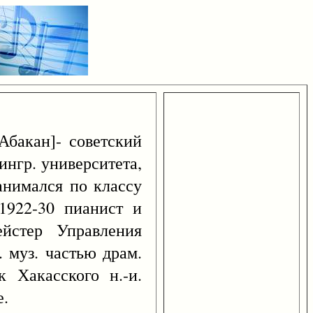
Абакан]- советский
ингр. университета,
занимался по классу
1922-30 пианист и
ейстер Управления
 муз. частью драм.
к Хакасского н.-и.
е.