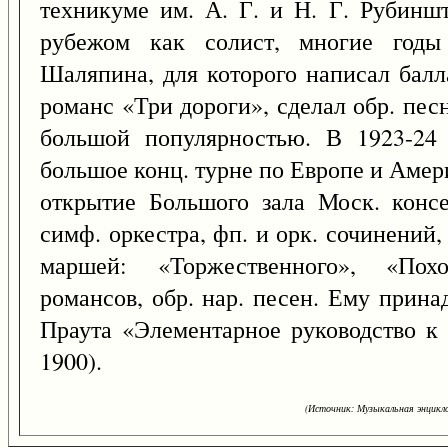
техникуме им. А. Г. и Н. Г. Рубинш
рубежом как солист, многие годы
Шаляпина, для которого написал балл
романс «Три дороги», сделал обр. пес
большой популярностью. В 1923-24
большое конц. турне по Европе и Америк
открытие Большого зала Моск. консе
симф. оркестра, фп. и орк. сочинений, п
маршей: «Торжественного», «Похо
романсов, обр. нар. песен. Ему принад
Праута «Элементарное руководство к
1900).
(Источник: Музыкальная энцикло