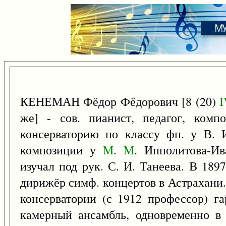
КЕНЕМАН Фёдор Фёдорович [8 (20)
I
же] - сов. пианист, педагог, комп
консерваторию по классу фп. у В. 
композиции у
M
.
M
. Ипполитова-Ив
изучал под рук. С. И. Танеева. В 189
дирижёр симф. концертов в Астрахани.
консерватории (с 1912 профессор) г
камерный ансамбль, одновременно в 