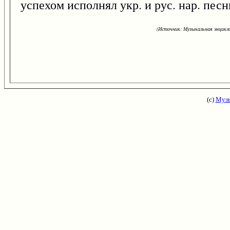
успехом исполнял укр. и рус. нар. песн
(Источник: Музыкальная энцикло
(с)
Музы