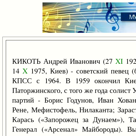
КИКОТЬ Андрей Иванович (27
XI
192
14
X
1975, Киев) - советский певец (б
КПСС с 1964. В 1959 окончил Кие
Паторжинского, с того же года солист У
партий - Борис Годунов, Иван Хован
Рене, Мефистофель, Нилаканта; Зарас
Карась («Запорожец за Дунаем»), Та
Генерал («Арсенал» Майбороды). Вы