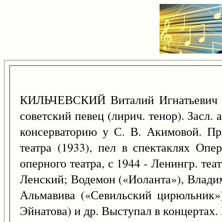
КИЛЬЧЕВСКИЙ Виталий Игнатьевич [
советский певец (лирич. тенор). Засл.
консерваторию у С. В. Акимовой. Пр
театра (1933), пел в спектаклях Опе
оперного театра, с 1944 - Ленингр. теа
Ленский; Водемон («Иоланта»), Влади
Альмавива («Севильский цирюльник»
Эйнатова) и др. Выступал в концертах.