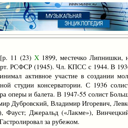
р. 11 (23)
X
1899, местечко Липнишки, н
 арт. РСФСР (1945). Чл. КПСС с 1944. В 19
инимал активное участие в создании мо
рной студии консерватории. С 1936 соли
тра оперы и балета. В 1947-55 солист Больш
мир Дубровский, Владимир Игоревич, Левко
), Фауст; Джеральд («Лакме»), Винчецки
 Гастролировал за рубежом.