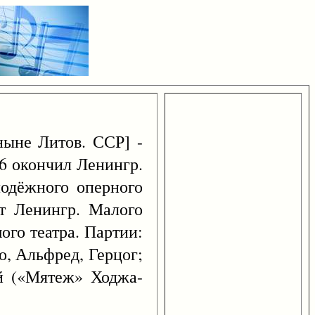
ыне Литов. ССР] -
36 окончил Ленингр.
лодёжного оперного
ст Ленингр. Малого
ого театра. Партии:
, Альфред, Герцог;
й («Мятеж» Ходжа-