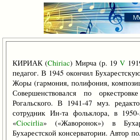
КИРИАК (
Chiriac
) Мирча (р. 19
V
1919
педагог. В 1945 окончил Бухарестску
Жоры (гармония, полифония, композиц
Совершенствовался по оркестров
Рогальского. В 1941-47 муз. редакт
сотрудник Ин-та фольклора, в 1950-
«
Ciocirlia
» («Жаворонок») в Буха
Бухарестской консерватории. Автор п