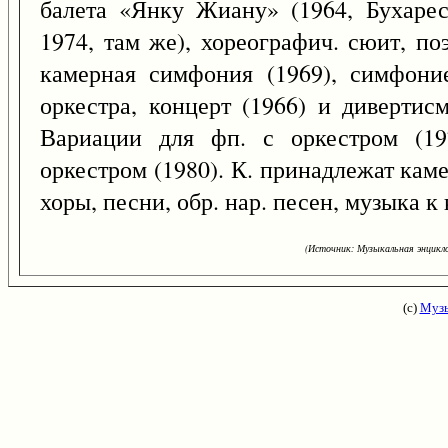
балета «Янку Жиану» (1964, Бухарес
1974, там же), хореографич. сюит, поэ
камерная симфония (1969), симфоние
оркестра, концерт (1966) и дивертисм
Вариации для фп. с оркестром (1
оркестром (1980). К. принадлежат кам
хоры, песни, обр. нар. песен, музыка 
(Источник: Музыкальная энцикло
(с)
Музы