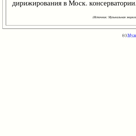
дирижирования в Моск. консерватории
(Источник: Музыкальная энцикло
(с)
Музы