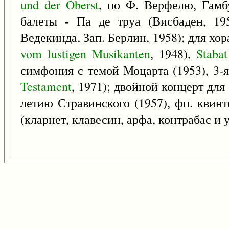
und
der
Oberst
, по Ф. Верфелю, Гамбу
балеты - Па де труа (Висбаден, 19
Ведекинда, Зап. Берлин, 1958); для хор
vom
lustigen
Musikanten
, 1948),
Stabat
симфония с темой Моцарта (1953), 3-
Testament
, 1971); двойной концерт для 
летию Стравинского (1957), фп. квин
(кларнет, клавесин, арфа, контрабас и у