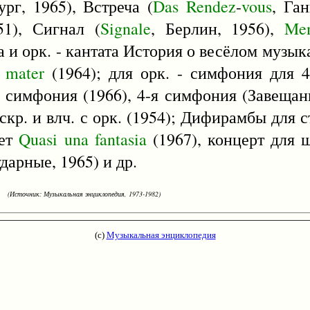
рг, 1965), Встреча (
Das
Rendez
-
vous
, Ган
51), Сигнал (
Signale
, Берлин, 1956),
Men
а и орк. - кантата История о весёлом музык
mater
(1964); для орк. - симфония для 4
я симфония (1966), 4-я симфония (Завеща
скр. и влч. с орк. (1954); Дифирамбы для с
тет
Quasi
una
fantasia
(1967), концерт для 
дарные, 1965) и др.
(Источник: Музыкальная энциклопедия, 1973-1982)
(с)
Музыкальная энциклопедия