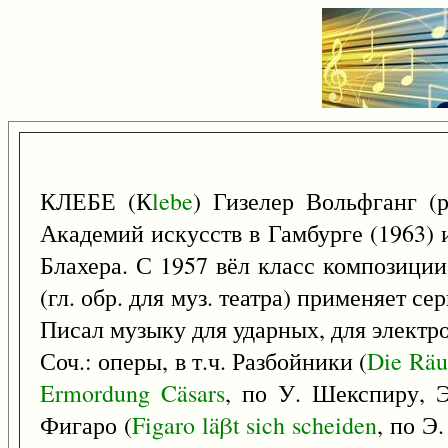
КЛЕБЕ (К
lebe
) Гизелер Вольфганг (
Академий искусств в Гамбурге (1963) и
Блахера. С 1957 вёл класс композиции
(гл. обр. для муз. театра) применяет 
Писал музыку для ударных, для электр
Соч.: оперы, в т.ч. Разбойники (
Die
Räu
Ermordung
Cäsars
, по У. Шекспиру, Э
Фигаро (
Figaro
läβt
sich
scheiden
, по Э