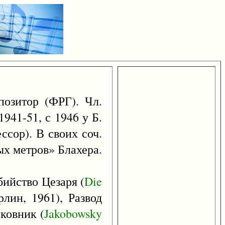
озитор (ФРГ). Чл.
941-51, с 1946 у Б.
ссор). В своих соч.
ых метров» Блахера.
бийство Цезаря (
Die
лин, 1961), Развод
лковник (
Jakobowsky