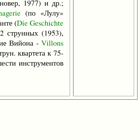
новер, 1977) и др.;
agerie
(по «Лулу»
анте (
Die
Geschichte
2 струнных (1953),
ние Вийона -
Villons
трун. квартета к 75-
шести инструментов