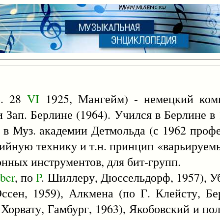
р. 28
VI
1925, Мангейм) - немецкий комп
 Зап. Берлине (1964). Учился в Берлине в 1
 в Муз. академии Детмольда (с 1962 профе
серийную технику и т.н. принцип «варьируем
онных инструментов, для бит-групп.
ber
, по
P
. Шиллеру, Дюссельдорф, 1957), У
ссен, 1959), Алкмена (по Г. Клейсту, Бер
. Хорвату, Гамбург, 1963), Якобовский и по