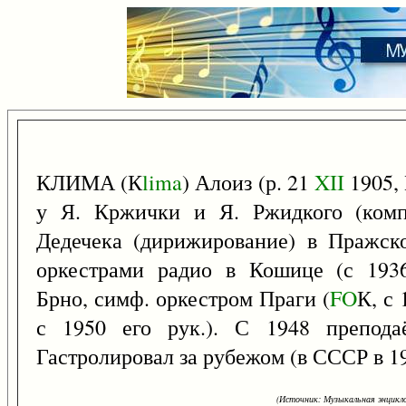
КЛИМА (К
lima
) Алоиз (р. 21
XII
1905, 
у Я. Кржички и Я. Ржидкого (комп
Дедечека (дирижирование) в Пражск
оркестрами радио в Кошице (с 1936)
Брно, симф. оркестром Праги (
FO
К, с 
с 1950 его рук.). С 1948 препода
Гастролировал за рубежом (в СССР в 19
(Источник: Музыкальная энцикло