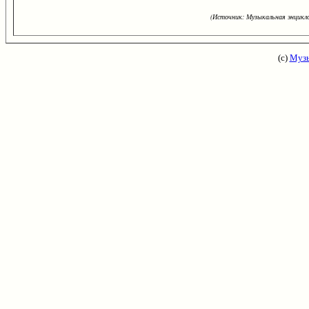
(Источник: Музыкальная энцикло
(с)
Музы