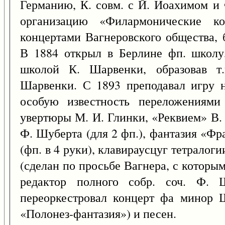
Германию, К. совм. с Й. Иоахимом и
организацию «Филармонические ко
концертами Вагнеровского общества, 
В 1884 открыл в Берлине фп. школу,
школой К. Шарвенки, образовав т.
Шарвенки. С 1893 преподавал игру н
особую известность переложениями
увертюры М. И. Глинки, «Реквием» В.
Ф. Шуберта (для 2 фп.), фантазия «Ф
(фп. в 4 руки), клавираусцуг тетралог
(сделан по просьбе Вагнера, с которым
редактор полного собр. соч. Ф. Ш
переоркестровал концерт фа минор Ш
«Полонез-фантазия») и песен.