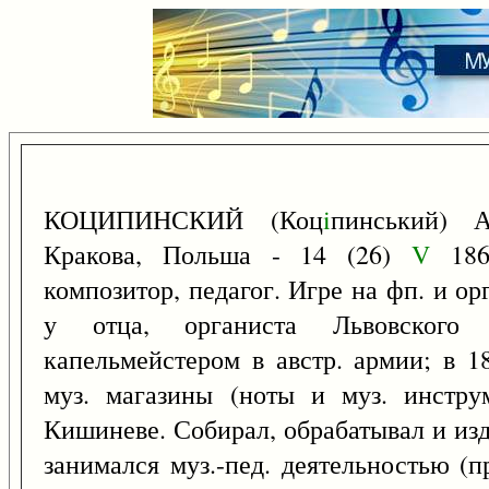
КОЦИПИНСКИЙ (Коц
i
пинський) А
Кракова, Польша - 14 (26)
V
1866
композитор, педагог. Игре на фп. и о
у отца, органиста Львовского 
капельмейстером в австр. армии; в 1
муз. магазины (ноты и муз. инстру
Кишиневе. Собирал, обрабатывал и изд
занимался муз.-пед. деятельностью (