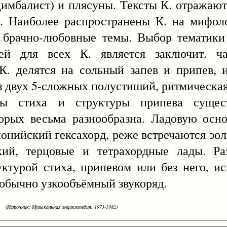
имбалист) и плясуны. Тексты К. отражают
. Наиболее распространены К. на мифоло
и брачно-любовные темы. Выбор тематики 
й для всех К. является заключит. ча
 К. делятся на сольный запев и припев,
з двух 5-сложных полустиший, ритмическа
мы стиха и структуры припева сущес
торых весьма разнообразна. Ладовую осн
онийский гексахорд, реже встречаются эо
ий, терцовые и тетрахордные лады. Ра
ктурой стиха, припевом или без него, и
обычно узкообъёмный звукоряд.
(Источник: Музыкальная энциклопедия, 1973-1982)