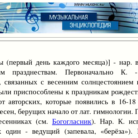
 (первый день каждого месяца)] - нар. 
м празднествам. Первоначально К. -
в, связанных с весенним солнцестоянием
были приспособлены к праздникам рождеств
от авторских, которые появились в 16-18
песен, берущих начало от лат. гимнологии
песенниках (см.
Богогласник
). Нар. К. и
 один - ведущий (запевала, «берёза»).