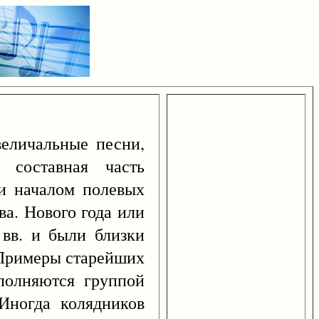
величальные песни,
 составная часть
 и началом полевых
а. Нового года или
 вв. и были близки
. Примеры старейших
сполняются группой
 Иногда колядников