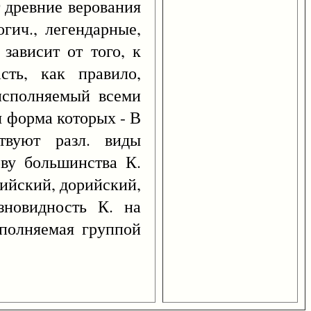
 древние верования
гич., легендарные,
зависит от того, к
сть, как правило,
 исполняемый всеми
я форма которых - В
твуют разл. виды
ову большинства К.
лийский, дорийский,
зновидность К. на
сполняемая группой