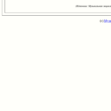
(Источник: Музыкальная энцикло
(с)
Музы