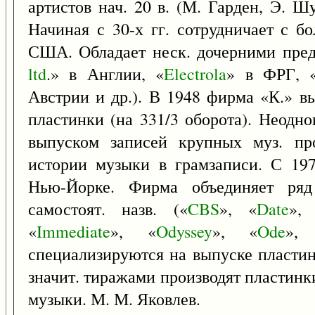
артистов нач. 20 в. (М. Гарден, Э. Ш
Начиная с 30-х гг. сотрудничает с б
США. Обладает неск. дочерними пред
ltd
.» в Англии, «
Electrola
» в ФРГ, 
Австрии и др.). В 1948 фирма «К.» 
пластинки (на 331/3 оборота). Неодн
выпуском записей крупных муз. про
истории музыки в грамзаписи. С 197
Нью-Йорке. Фирма объединяет ряд
самостоят. назв. («
CBS
», «
Date
»,
«
Immediate
», «
Odyssey
», «
Ode
»,
специализируются на выпуске пластин
значит. тиражами производят пластинк
музыки. М. М. Яковлев.