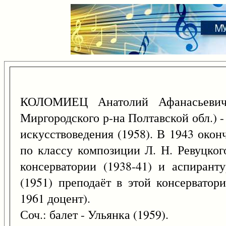
КОЛОМИЕЦ Анатолий Афанасьеви
Миргородского р-на Полтавской обл.) 
искусствоведения (1958). В 1943 око
по классу композиции Л. Н. Ревуцког
консерватории (1938-41) и аспирант
(1951) преподаёт в этой консервато
1961 доцент).
Соч.: балет - Ульянка (1959).