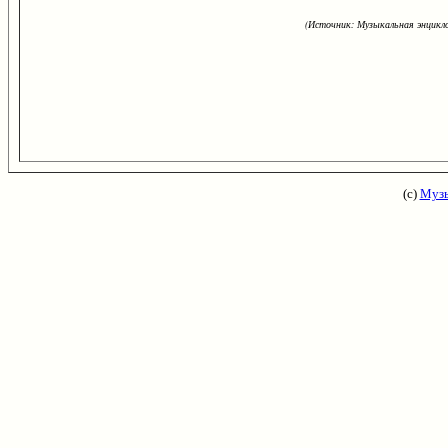
(Источник: Музыкальная энцикло
(с)
Музы