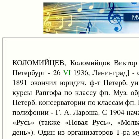
КОЛОМИЙЦЕВ, Коломийцов Виктор
Петербург - 26
VI
1936, Ленинград] - 
1891 окончил юридич. ф-т Петерб. ун
курсы Рапгофа по классу фп. Муз. об
Петерб. консерватории по классам фп.
полифонии - Г. А. Лароша. С 1904 нача
«Русь» (также «Новая Русь», «Молв
день»). Один из организаторов Т-ра 