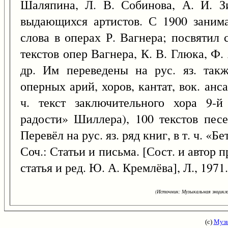
Шаляпина, Л. В. Собинова, А. И. З
выдающихся артистов. С 1900 заним
слова в операх Р. Вагнера; посвятил
текстов опер Вагнера, К. В. Глюка, Ф.
др. Им переведены на рус. яз. такж
оперных арий, хоров, кантат, вок. анс
ч. текст заключительного хора 9-
радости» Шиллера), 100 текстов песе
Перевёл на рус. яз. ряд книг, в т. ч. «Б
Соч.: Статьи и письма. [Сост. и автор 
статья и ред. Ю. А. Кремлёва], Л., 1971
(Источник: Музыкальная энцикло
(с)
Музы