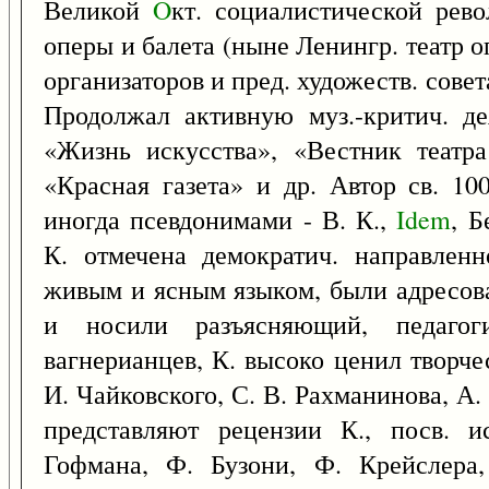
Великой
O
кт. социалистической рев
оперы и балета (ныне Ленингр. театр оп
организаторов и пред. художеств. сове
Продолжал активную муз.-критич. де
«Жизнь искусства», «Вестник театра
«Красная газета» и др. Автор св. 10
иногда псевдонимами - В. К.,
Idem
, Б
К. отмечена демократич. направленн
живым и ясным языком, были адресов
и носили разъясняющий, педагог
вагнерианцев, К. высоко ценил творч
И. Чайковского, С. В. Рахманинова, А
представляют рецензии К., посв. и
Гофмана, Ф. Бузони, Ф. Крейслера,