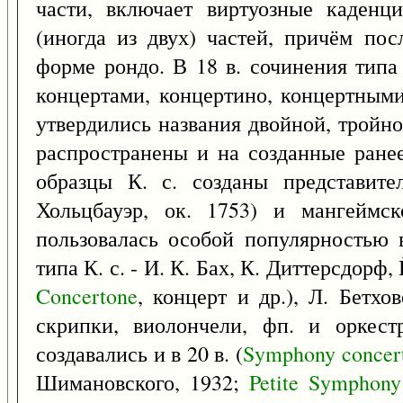
части, включает виртуозные каденц
(иногда из двух) частей, причём по
форме рондо. В 18 в. сочинения типа
концертами, концертино, концертными
утвердились названия двойной, тройно
распространены и на созданные ранее
образцы К. с. созданы представите
Хольцбауэр, ок. 1753) и мангеймс
пользовалась особой популярностью 
типа К. с. - И. К. Бах, К. Диттерсдорф,
Concertone
, концерт и др.), Л. Бетхо
скрипки, виолончели, фп. и оркестр
создавались и в 20 в. (
Symphony
concer
Шимановского, 1932;
Petite
Symphony