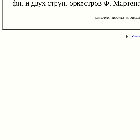
фп. и двух струн. оркестров Ф. Мартена
(Источник: Музыкальная энцикло
(с)
Музы