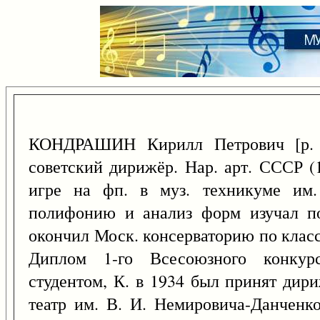
КОНДРАШИН Кирилл Петрович [р
советский дирижёр. Нар. арт. СССР (
игре на фп. в муз. техникуме им.
полифонию и анализ форм изучал по
окончил Моск. консерваторию по клас
Диплом 1-го Всесоюзного конкурс
студентом, К. в 1934 был принят дир
театр им. В. И. Немировича-Данченк