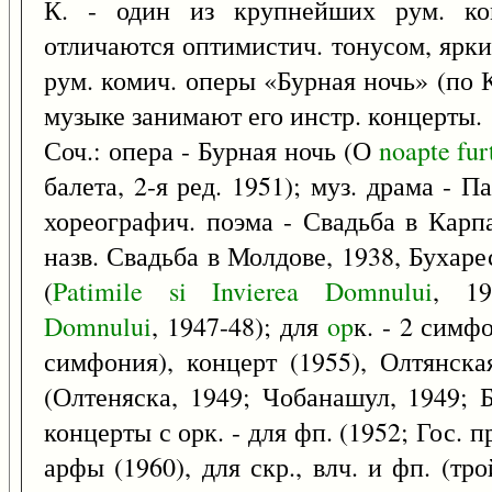
К. - один из крупнейших рум. ком
отличаются оптимистич. тонусом, ярк
рум. комич. оперы «Бурная ночь» (по 
музыке занимают его инстр. концерты.
Соч.: опера - Бурная ночь (О
noapte
fur
балета, 2-я ред. 1951); муз. драма - 
хореографич. поэма - Свадьба в Карпа
назв. Свадьба в Молдове, 1938, Бухаре
(
Patimile
si
Invierea
Domnului
, 19
Domnului
, 1947-48); для
op
к. - 2 симф
симфония), концерт (1955), Олтянска
(Олтеняска, 1949; Чобанашул, 1949; Б
концерты с орк. - для фп. (1952; Гос. пр
арфы (1960), для скр., влч. и фп. (т