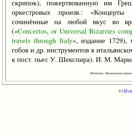
скрипок), пожертвованную им Греш
оркестровых произв.: «Концерты 
сочинённые на любой вкус во вр
(«
Concertos
,
or
Universal
Bizarries
com
travels
through
Italy
», издание 1729),
гобоя и др. инструментов в итальянском
к пост. пьес У. Шекспира). И. М. Марк
(Источник: Музыкальная энцикло
(с)
Музы