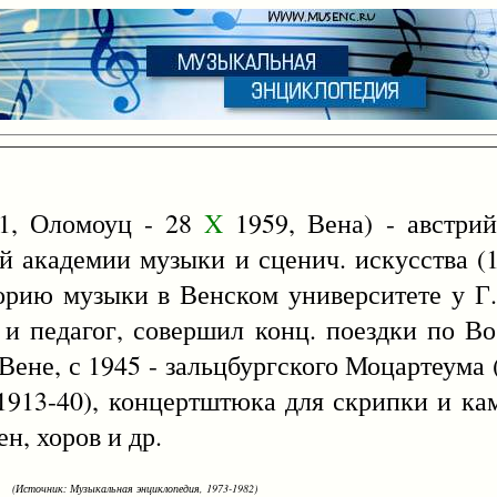
1, Оломоуц - 28
X
1959, Вена) - австри
 академии музыки и сценич. искусства (1
рию музыки в Венском университете у Г.
 и педагог, совершил конц. поездки по Во
ене, с 1945 - зальцбургского Моцартеума 
(1913-40), концертштюка для скрипки и кам
н, хоров и др.
(Источник: Музыкальная энциклопедия, 1973-1982)