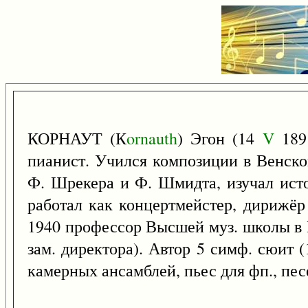
КОРНАУТ (К
ornauth
) Эгон (14
V
189
пианист. Учился композиции в Венской
Ф. Шрекера и Ф. Шмидта, изучал исто
работал как концертмейстер, дирижёр
1940 профессор Высшей муз. школы в В
зам. директора). Автор 5 симф. сюит 
камерных ансамблей, пьес для фп., песе