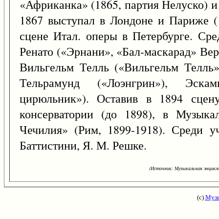
«Африканка» (1865, партия Нелуско) и
1867 выступал в Лондоне и Париже (1
сцене Итал. оперы в Петербурге. Ср
Ренато («Эрнани», «Бал-маскарад» Вер
Вильгельм Телль («Вильгельм Телль»
Тельрамунд («Лоэнгрин»), Эска
цирюльник»). Оставив в 1894 сцену
консерватории (до 1898), в Музыка
Чечилия» (Рим, 1899-1918). Среди у
Баттистини, Я. М. Решке.
(Источник: Музыкальная энцикло
(с)
Музы