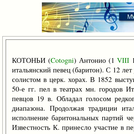
КОТОНЬИ (
Cotogni
) Антонио (1
VIII
1
итальянский певец (баритон). С 12 лет
солистом в церк. хорах. В 1852 выст
50-е гг. пел в театрах мн. городов 
певцов 19 в. Обладал голосом редко
диапазона. Продолжая традиции ита
исполнение баритональных партий чер
Известность К. принесло участие в п