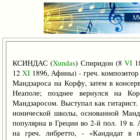
КСИНДАС (
Xundas
) Спиридон (8
VI
18
12
XI
1896, Афины) - греч. композитор 
Мандзароса на Корфу, затем в консер
Неаполе; позднее вернулся на Кор
Мандзаросом. Выступал как гитарист. 
ионической школы, основанной Манд
популярна в Греции во 2-й пол. 19 в.
на греч. либретто, - «Кандидат в 