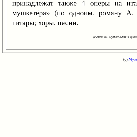
принадлежат также 4 оперы на ита
мушкетёра» (по одноим. роману А. 
гитары; хоры, песни.
(Источник: Музыкальная энцикло
(с)
Музы